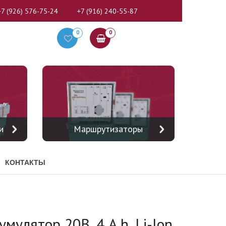
+7 (926) 576-75-24
+7 (916) 240-55-87
0
0
и
Маршрутизаторы
КОНТАКТЫ
мулятор 20В, 4 A.h, Li-Ion