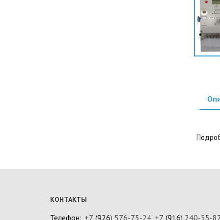
Оп
Подроб
КОНТАКТЫ
Телефон:
+7
(926
) 576-75-24
,
+7
(916
) 240-55-8