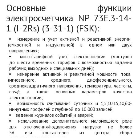
Основные функции
электросчетчика NP 73Е.3-14-
1
(I
-2Rs)
(3
-31-1)
(FSK
):
измерение и учет активной и реактивной энергии
(емкостной
и индуктивной) в одном или двух
направлениях;
многотарифный учет электроэнергии
(доступно
до шести временных тарифов с возможностью задания
рабочих, выходных и специальных дней);
измерение активной и реактивной мощности, тока
(мгновенного
, среднего, дифференциального),
среднеквадратичного напряжения, температуры, частоты,
cos
ф
, а также основных параметров качества
электроэнергии;
возможность считывания суточных и 1,5,10,15,30,60-
минутных профилей с глубиной до 10 000 записей;
ведение журналов событий и аварий;
использование дополнительного маломощного реле
для отключения/подключения нагрузки не более
5А или контакторов из центра сбора