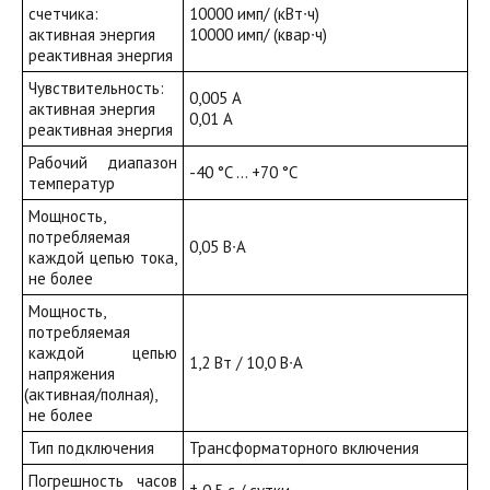
счетчика:
10000 имп/
(кВт
∙ч)
активная энергия
10000 имп/
(квар
∙ч)
реактивная энергия
Чувствительность:
0,005 А
активная энергия
0,01 А
реактивная энергия
Рабочий диапазон
-40 °C … +70 °C
температур
Мощность,
потребляемая
0,05 В∙А
каждой цепью тока,
не более
Мощность,
потребляемая
каждой цепью
1,2 Вт / 10,0 В∙А
напряжения
(активная
/полная),
не более
Тип подключения
Трансформаторного включения
Погрешность часов