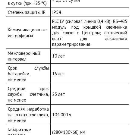
± 0,5 с / сутки
в сутки
(при
+25 °C)
Степень защиты IP
IP54
PLC LV
(силовая
линия 0,4 кВ); RS-485
модуль под крышкой клеммника
Коммуникационные
для связи с Центром; оптический
интерфейсы
порт для локального
параметрирования
Межповерочный
10 лет
интервал
Срок службы
батарейки,
16 лет
не менее
Средний срок
службы счетчика,
25 лет
не менее
Средняя наработка
на отказ счетчика,
104 000 ч
не менее
Габаритные
(280
×180×68) мм